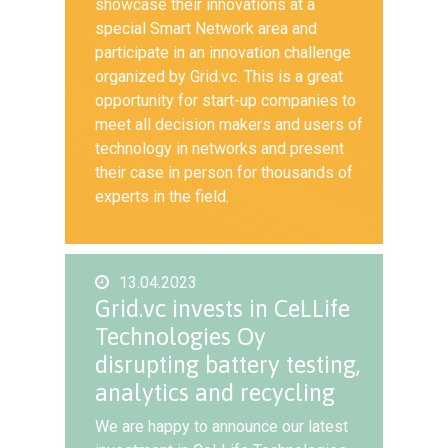
showcase their innovations at a
special Smart Network area and
participate in an innovation challenge
organized by Grid.vc. This is a great
opportunity for start-up companies to
meet all decision makers and users of
technology in networks and present
their case in person for thousands of
experts in the field.
13.04.2023
Grid.vc invests in CeLLife
Technologies Oy
disrupting battery testing,
analytics and recycling
We are happy to announce our latest