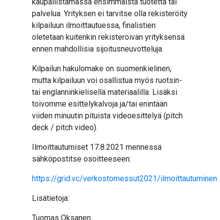
kaupallistamassa ensimmäistä tuotetta tai
palvelua. Yrityksen ei tarvitse olla rekisteröity
kilpailuun ilmoittautuessa, finalistien
oletetaan kuitenkin rekisteröivän yrityksensä
ennen mahdollisia sijoitusneuvotteluja.
Kilpailun hakulomake on suomenkielinen,
mutta kilpailuun voi osallistua myös ruotsin-
tai englanninkielisellä materiaalilla. Lisäksi
toivomme esittelykalvoja ja/tai enintään
viiden minuutin pituista videoesittelyä (pitch
deck / pitch video).
Ilmoittautumiset 17.8.2021 mennessä
sähköpostitse osoitteeseen:
https://grid.vc/verkostomessut2021/ilmoittautuminen
Lisätietoja:
Tuomas Oksanen