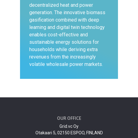
decentralized heat and power
generation. The innovative biomass
gasification combined with deep
learning and digital twin technology
enables cost-effective and
sustainable energy solutions for
households while deriving extra
revenues from the increasingly
volatile wholesale power markets.
OUR OFFICE
Grid.vc Oy
Otakaari 5, 02150 ESPOO, FINLAND