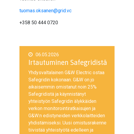
tuomas.oksanen@grid.vc
+358 50 444 0720
06.05.2026
Irtautuminen Safegridistä
Yhdysvaltalainen G&W Electric ostaa
Safegridin kokonaan. G&W on jo
aikaisemmin omistanut noin 25%
Safegridistä ja käynnistänyt
yhteistyön Safegridin älykkäiden
verkon monitorointiratkaisujen ja
G&W:n edistyneiden verkkolaitteiden
yhdistämiseksi. Uusi omistusrakenne
tiivistää yhteistyötä edelleen ja