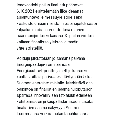
Innovaatiokilpailun finalistit pääsevät
6.10.2021 esittelemään liikeideaansa
asiantuntevalle messuyleisölle sekä
keskustelemaan mahdollisesta sijoituksesta
kilpailun raadissa edustettuna olevien
pääomasijoittajien kanssa. Kilpailun voittaja
valitaan finaalissa yleisön ja raadin
yhteispisteillä.
Voittaja julkistetaan jo samana päivänä
Energiapäättäjä-seminaarissa.
Energiauutiset-printti- ja nettijulkaisujen
kautta voittaja pääsee esittäytymään koko
Suomen energiatoimialalle. Merkittävä osa
palkintoa on finalistien saama huipputason
sparraus innovatiivisen ratkaisun edelleen
kehittämiseen ja kaupallistamiseen. Lisäksi
finalistien saama näkyvyys Suomen
laajimmassa verkostoalan tapahtumassa